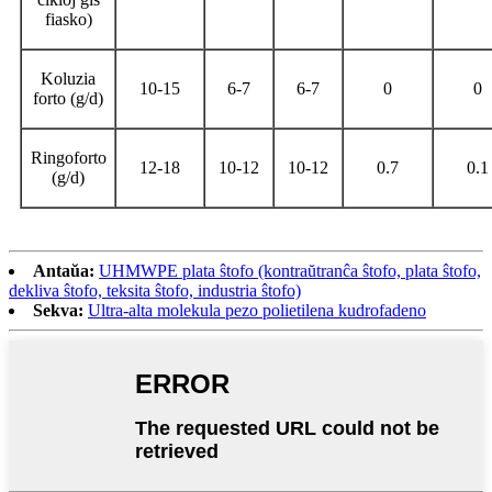
fiasko)
Koluzia
10-15
6-7
6-7
0
0
forto (g/d)
Ringoforto
12-18
10-12
10-12
0.7
0.1
(g/d)
Antaŭa:
UHMWPE plata ŝtofo (kontraŭtranĉa ŝtofo, plata ŝtofo,
dekliva ŝtofo, teksita ŝtofo, industria ŝtofo)
Sekva:
Ultra-alta molekula pezo polietilena kudrofadeno