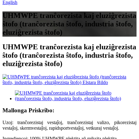
English
UHMWPE tranĉorezista kaj eluziĝrezista
ŝtofo (tranĉorezista ŝtofo, industria ŝtofo,
eluziĝrezista ŝtofo)
UHMWPE tranĉorezista kaj eluziĝrezista
ŝtofo (tranĉorezista ŝtofo, industria ŝtofo,
eluziĝrezista ŝtofo)
Mallonga Priskribo:
Uzoj: tranĉorezistaj vestaĵoj, tranĉorezistaj valizo, pikorezistaj
vestaĵoj, skermvestaĵoj, rapidsportvestaĵoj, vetkuraj vestaĵoj.
Ingrediencoj: 100% UHMWPE plektita aŭ miksita plektita