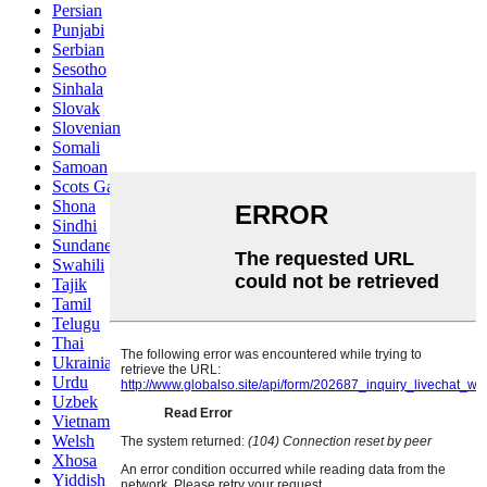
Persian
Punjabi
Serbian
Sesotho
Sinhala
Slovak
Slovenian
Somali
Samoan
Scots Gaelic
Shona
Sindhi
Sundanese
Swahili
Tajik
Tamil
Telugu
Thai
Ukrainian
Urdu
Uzbek
Vietnamese
Welsh
Xhosa
Yiddish