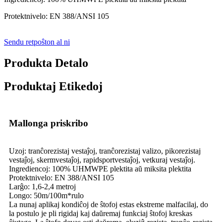
Protektnivelo: EN 388/ANSI 105
Sendu retpoŝton al ni
Produkta Detalo
Produktaj Etikedoj
Mallonga priskribo
Uzoj: tranĉorezistaj vestaĵoj, tranĉorezistaj valizo, pikorezistaj
vestaĵoj, skermvestaĵoj, rapidsportvestaĵoj, vetkuraj vestaĵoj.
Ingrediencoj: 100% UHMWPE plektita aŭ miksita plektita
Protektnivelo: EN 388/ANSI 105
Larĝo: 1,6-2,4 metroj
Longo: 50m/100m*rulo
La nunaj aplikaj kondiĉoj de ŝtofoj estas ekstreme malfacilaj, do
la postulo je pli rigidaj kaj daŭremaj funkciaj ŝtofoj kreskas