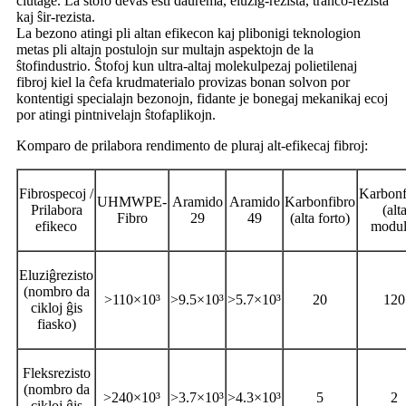
ĉiutage. La ŝtofo devas esti daŭrema, eluziĝ-rezista, tranĉo-rezista
kaj ŝir-rezista.
La bezono atingi pli altan efikecon kaj plibonigi teknologion
metas pli altajn postulojn sur multajn aspektojn de la
ŝtofindustrio. Ŝtofoj kun ultra-altaj molekulpezaj polietilenaj
fibroj kiel la ĉefa krudmaterialo provizas bonan solvon por
kontentigi specialajn bezonojn, fidante je bonegaj mekanikaj ecoj
por atingi pintnivelajn ŝtofaplikojn.
Komparo de prilabora rendimento de pluraj alt-efikecaj fibroj:
Fibrospecoj /
Karbonf
UHMWPE-
Aramido
Aramido
Karbonfibro
Prilabora
(alt
Fibro
29
49
(alta forto)
efikeco
modul
Eluziĝrezisto
(nombro da
>110×10³
>9.5×10³
>5.7×10³
20
120
cikloj ĝis
fiasko)
Fleksrezisto
(nombro da
>240×10³
>3.7×10³
>4.3×10³
5
2
cikloj ĝis