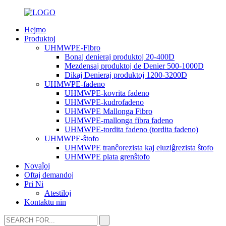
Hejmo
Produktoj
UHMWPE-Fibro
Bonaj denieraj produktoj 20-400D
Mezdensaj produktoj de Denier 500-1000D
Dikaj Denieraj produktoj 1200-3200D
UHMWPE-fadeno
UHMWPE-kovrita fadeno
UHMWPE-kudrofadeno
UHMWPE Mallonga Fibro
UHMWPE-mallonga fibra fadeno
UHMWPE-tordita fadeno (tordita fadeno)
UHMWPE-ŝtofo
UHMWPE tranĉorezista kaj eluziĝrezista ŝtofo
UHMWPE plata grenŝtofo
Novaĵoj
Oftaj demandoj
Pri Ni
Atestiloj
Kontaktu nin