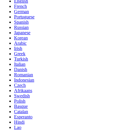
English
French
German
Portuguese
Spanish
Russian
Japanese
Korean
Arabic
Irish
Greek
Turkish
Italian
Danish
Romanian
Indonesian
Czech
Afrikaans
Swedish
Polish
Basque
Catalan
Esperanto
Hindi
Lao