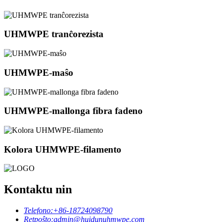
UHMWPE tranĉorezista
UHMWPE-maŝo
UHMWPE-mallonga fibra fadeno
Kolora UHMWPE-filamento
Kontaktu nin
Telefono:
+86-18724098790
Retpoŝto:
admin@huidunuhmwpe.com