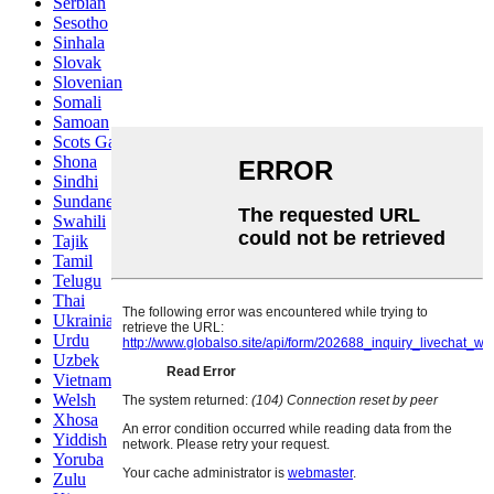
Serbian
Sesotho
Sinhala
Slovak
Slovenian
Somali
Samoan
Scots Gaelic
Shona
Sindhi
Sundanese
Swahili
Tajik
Tamil
Telugu
Thai
Ukrainian
Urdu
Uzbek
Vietnamese
Welsh
Xhosa
Yiddish
Yoruba
Zulu