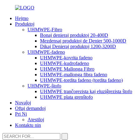
Hejmo
Produktoj
UHMWPE-Fibro
Bonaj denieraj produktoj 20-400D
Mezdensaj produktoj de Denier 500-1000D
Dikaj Denieraj produktoj 1200-3200D
UHMWPE-fadeno
UHMWPE-kovrita fadeno
UHMWPE-kudrofadeno
UHMWPE Mallonga Fibro
UHMWPE-mallonga fibra fadeno
UHMWPE-tordita fadeno (tordita fadeno)
UHMWPE-ŝtofo
UHMWPE tranĉorezista kaj eluziĝrezista ŝtofo
UHMWPE plata grenŝtofo
Novaĵoj
Oftaj demandoj
Pri Ni
Atestiloj
Kontaktu nin