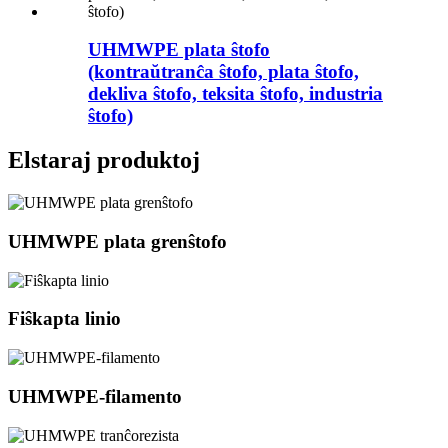
UHMWPE plata ŝtofo
(kontraŭtranĉa ŝtofo, plata ŝtofo,
dekliva ŝtofo, teksita ŝtofo, industria
ŝtofo)
Elstaraj produktoj
UHMWPE plata grenŝtofo
Fiŝkapta linio
UHMWPE-filamento