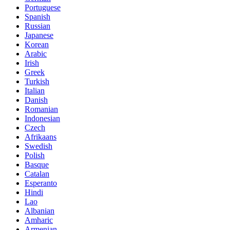
Portuguese
Spanish
Russian
Japanese
Korean
Arabic
Irish
Greek
Turkish
Italian
Danish
Romanian
Indonesian
Czech
Afrikaans
Swedish
Polish
Basque
Catalan
Esperanto
Hindi
Lao
Albanian
Amharic
Armenian