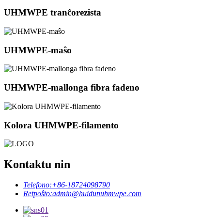
UHMWPE tranĉorezista
UHMWPE-maŝo
UHMWPE-mallonga fibra fadeno
Kolora UHMWPE-filamento
Kontaktu nin
Telefono:
+86-18724098790
Retpoŝto:
admin@huidunuhmwpe.com