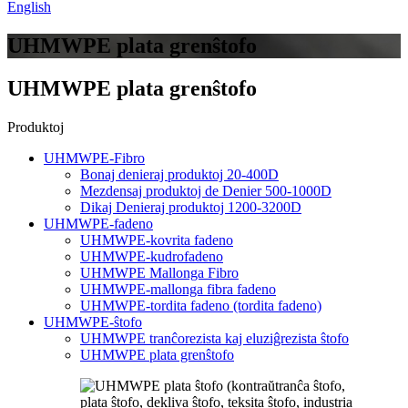
English
UHMWPE plata grenŝtofo
UHMWPE plata grenŝtofo
Produktoj
UHMWPE-Fibro
Bonaj denieraj produktoj 20-400D
Mezdensaj produktoj de Denier 500-1000D
Dikaj Denieraj produktoj 1200-3200D
UHMWPE-fadeno
UHMWPE-kovrita fadeno
UHMWPE-kudrofadeno
UHMWPE Mallonga Fibro
UHMWPE-mallonga fibra fadeno
UHMWPE-tordita fadeno (tordita fadeno)
UHMWPE-ŝtofo
UHMWPE tranĉorezista kaj eluziĝrezista ŝtofo
UHMWPE plata grenŝtofo