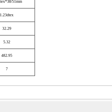
dtex*38/51mm
1.23dtex
32.29
5.32
482.95
7