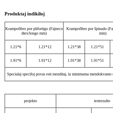
Produktaj indikiloj
Krampofibro por plifortigo (Fajneco
Krampofibro por ŝpinado (Fa
dtex/longo mm)
mm)
1.21*6
1.21*12
1.21*38
1.21*51
1.91*6
1.91*12
1.91*38
1.91*51
Specialaj specifoj povas esti menditaj, la minimuma mendokvanto e
projekto
testrezulto