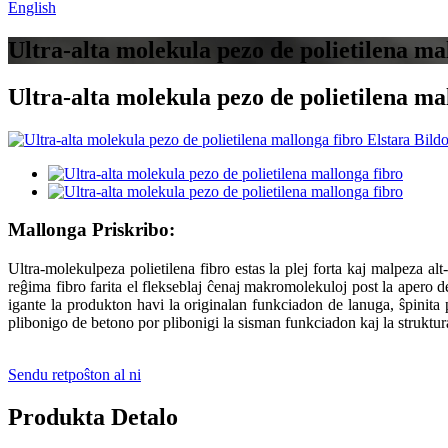
English
Ultra-alta molekula pezo de polietilena ma
Ultra-alta molekula pezo de polietilena ma
Mallonga Priskribo:
Ultra-molekulpeza polietilena fibro estas la plej forta kaj malpeza alt-e
reĝima fibro farita el flekseblaj ĉenaj makromolekuloj post la apero d
igante la produkton havi la originalan funkciadon de lanuga, ŝpinita 
plibonigo de betono por plibonigi la sisman funkciadon kaj la struktur
Sendu retpoŝton al ni
Produkta Detalo