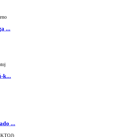
a ...
-k...
ado ...