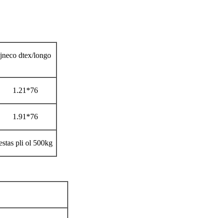
jneco dtex/longo
1.21*76
1.91*76
stas pli ol 500kg