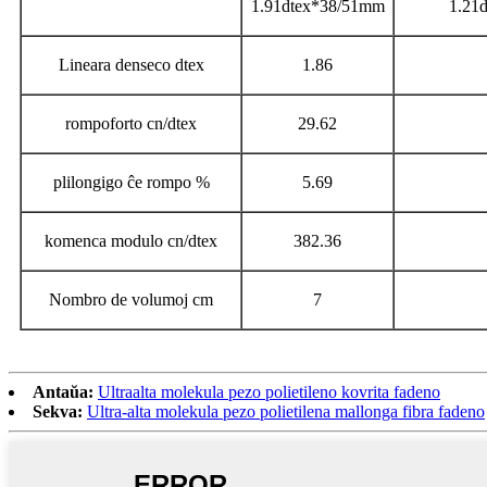
1.91dtex*38/51mm
1.21
Lineara denseco dtex
1.86
rompoforto cn/dtex
29.62
plilongigo ĉe rompo %
5.69
komenca modulo cn/dtex
382.36
Nombro de volumoj cm
7
Antaŭa:
Ultraalta molekula pezo polietileno kovrita fadeno
Sekva:
Ultra-alta molekula pezo polietilena mallonga fibra fadeno