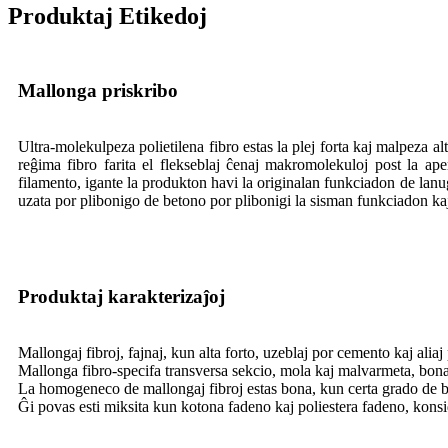
Produktaj Etikedoj
Mallonga priskribo
Ultra-molekulpeza polietilena fibro estas la plej forta kaj malpeza alt-
reĝima fibro farita el flekseblaj ĉenaj makromolekuloj post la ape
filamento, igante la produkton havi la originalan funkciadon de lanug
uzata por plibonigo de betono por plibonigi la sisman funkciadon kaj
Produktaj karakterizaĵoj
Mallongaj fibroj, fajnaj, kun alta forto, uzeblaj por cemento kaj aliaj p
Mallonga fibro-specifa transversa sekcio, mola kaj malvarmeta, bon
La homogeneco de mallongaj fibroj estas bona, kun certa grado de bu
Ĝi povas esti miksita kun kotona fadeno kaj poliestera fadeno, konsid