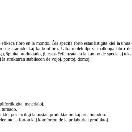
efikeca fibro en la mondo. Ĝia specifa forto estas listigita kiel la unua el 
ro de aramido kaj karbonfibro. Ultra-molekulpeza mallonga fibro de p
a, ŝpinita produktado, ĝi estas ĉefe uzata en la kampo de specialaj tekst
 la strukturan stabilecon de vojoj, pontoj, domoj.
lifortikigitaj materialoj.
a turnado.
klo, por faciligi la postan produktadon kaj prilaboradon.
erante la forton kaj komforton de la prilaboritaj produktoj.