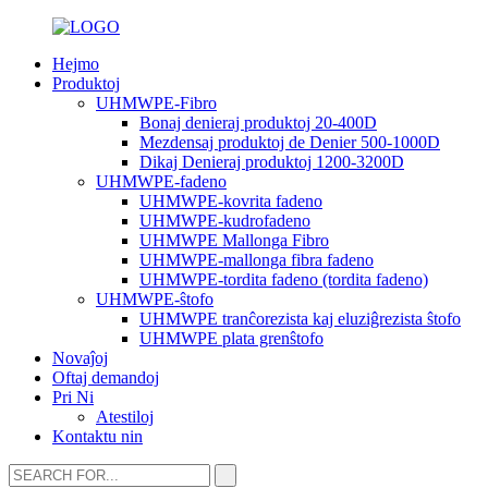
Hejmo
Produktoj
UHMWPE-Fibro
Bonaj denieraj produktoj 20-400D
Mezdensaj produktoj de Denier 500-1000D
Dikaj Denieraj produktoj 1200-3200D
UHMWPE-fadeno
UHMWPE-kovrita fadeno
UHMWPE-kudrofadeno
UHMWPE Mallonga Fibro
UHMWPE-mallonga fibra fadeno
UHMWPE-tordita fadeno (tordita fadeno)
UHMWPE-ŝtofo
UHMWPE tranĉorezista kaj eluziĝrezista ŝtofo
UHMWPE plata grenŝtofo
Novaĵoj
Oftaj demandoj
Pri Ni
Atestiloj
Kontaktu nin