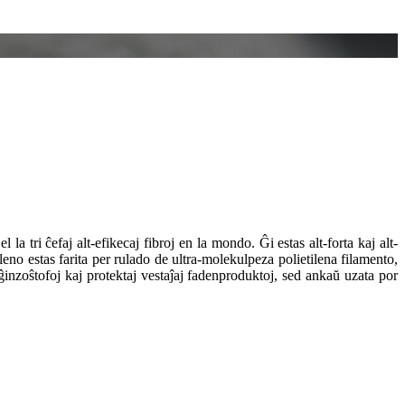
 la tri ĉefaj alt-efikecaj fibroj en la mondo. Ĝi estas alt-forta kaj alt-
eno estas farita per rulado de ultra-molekulpeza polietilena filamento,
ĝinzoŝtofoj kaj protektaj vestaĵaj fadenproduktoj, sed ankaŭ uzata por