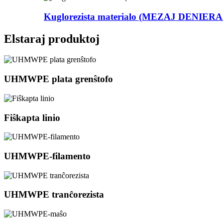
Kuglorezista materialo (MEZAJ DENIE
Elstaraj produktoj
UHMWPE plata grenŝtofo
Fiŝkapta linio
UHMWPE-filamento
UHMWPE tranĉorezista