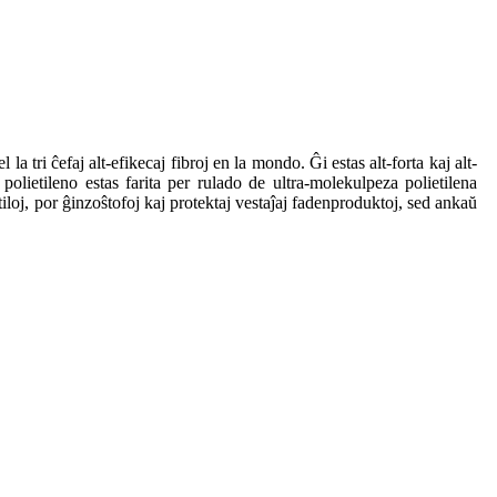
la tri ĉefaj alt-efikecaj fibroj en la mondo. Ĝi estas alt-forta kaj alt-
olietileno estas farita per rulado de ultra-molekulpeza polietilena
iloj, por ĝinzoŝtofoj kaj protektaj vestaĵaj fadenproduktoj, sed ankaŭ