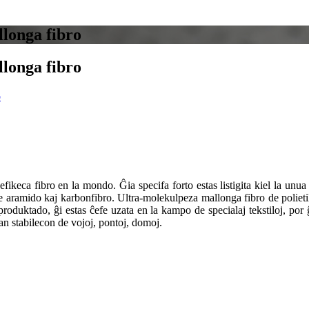
llonga fibro
llonga fibro
fikeca fibro en la mondo. Ĝia specifa forto estas listigita kiel la unua el
e aramido kaj karbonfibro. Ultra-molekulpeza mallonga fibro de polietil
produktado, ĝi estas ĉefe uzata en la kampo de specialaj tekstiloj, por 
an stabilecon de vojoj, pontoj, domoj.