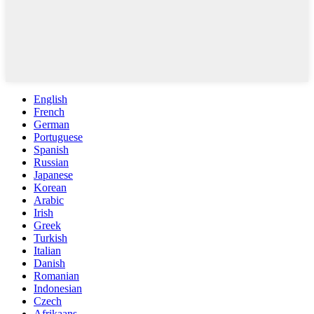
English
French
German
Portuguese
Spanish
Russian
Japanese
Korean
Arabic
Irish
Greek
Turkish
Italian
Danish
Romanian
Indonesian
Czech
Afrikaans