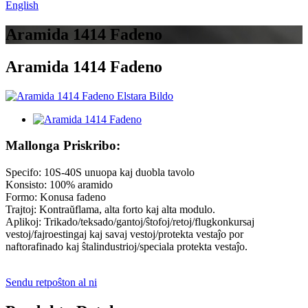
English
Aramida 1414 Fadeno
Aramida 1414 Fadeno
Mallonga Priskribo:
Specifo: 10S-40S unuopa kaj duobla tavolo
Konsisto: 100% aramido
Formo: Konusa fadeno
Trajtoj: Kontraŭflama, alta forto kaj alta modulo.
Aplikoj: Trikado/teksado/gantoj/ŝtofoj/retoj/flugkonkursaj
vestoj/fajroestingaj kaj savaj vestoj/protekta vestaĵo por
naftorafinado kaj ŝtalindustrioj/speciala protekta vestaĵo.
Sendu retpoŝton al ni