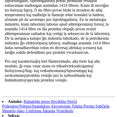
fajroestingado, fajrobrigadistoj portas protektan vestaĵon
enhavantan mallongan aramidan 1414 fibron. Kiam ili moviĝas
tra furiozaj fajroj, ĉi tiu fibro povas bloki la invadon de altaj
temperaturoj kaj malhelpi la flamojn rekte kontakti la haŭton,
aĉetante pli da savtempo por fajrobrigadistoj. En la metalurgia
industrio, kiam laboristoj laboras apud alttemperaturaj fornoj, la
aramida 1414 fibro en ilia protekta ekipaĵo povas rezisti
alttemperaturan radiadon kaj certigi la sekurecon de la laboristoj.
De la aerspaca kampo ĝis industria fabrikado, de la petrolkemia
industrio ĝis elektroriparaj laboroj, mallonga aramida 1414 fibro
ludas nemalhaveblan rolon en diversaj altriskaj scenaroj kaj
fariĝis solida defendlinio por protekti vivsekurecon.
Pro siaj karakterizaĵoj kiel flamrezistado, alta forto kaj alta
modulo, ĝi estas vaste uzata en trikado/teksado/gantoj/
ŝtofoj/zonoj/flug- kaj vetkurkostumoj/fajroestingaj kaj
savkostumoj/protekta vestaĵo por la naftorafinada kaj
ŝtalindustrioj/speciala protekta vestaĵo.
Antaŭa:
Rabatebla prezo Reciklita Streĉa
Poliestero/Nilono/Spandekso Akvorezista Trikita Presita Subĉiela
Mantelo-Jako Uniforma Ĵakarda Vestoŝtofo
Sekva: