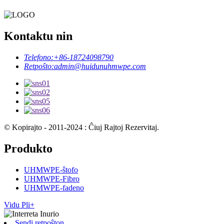
Kontaktu nin
Telefono:
+86-18724098790
Retpoŝto:
admin@huidunuhmwpe.com
© Kopirajto - 2011-2024 : Ĉiuj Rajtoj Rezervitaj.
Produkto
UHMWPE-ŝtofo
UHMWPE-Fibro
UHMWPE-fadeno
Vidu Pli+
Sendi retpoŝton