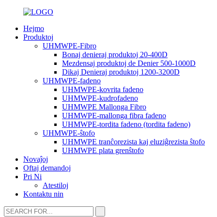
Hejmo
Produktoj
UHMWPE-Fibro
Bonaj denieraj produktoj 20-400D
Mezdensaj produktoj de Denier 500-1000D
Dikaj Denieraj produktoj 1200-3200D
UHMWPE-fadeno
UHMWPE-kovrita fadeno
UHMWPE-kudrofadeno
UHMWPE Mallonga Fibro
UHMWPE-mallonga fibra fadeno
UHMWPE-tordita fadeno (tordita fadeno)
UHMWPE-ŝtofo
UHMWPE tranĉorezista kaj eluziĝrezista ŝtofo
UHMWPE plata grenŝtofo
Novaĵoj
Oftaj demandoj
Pri Ni
Atestiloj
Kontaktu nin