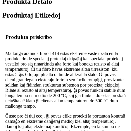
Produkta Detalo
Produktaj Etikedoj
Produkta priskribo
Mallonga aramida fibro 1414 estas ekstreme vaste uzata en la
produktado de specialaj protektaj ekipaĵoj kaj specialaj protektaj
vestaĵoj pro sia rimarkinda alta forto kaj bonega rezisto al altaj
temperaturoj. Ĉi tiu fibro havas ekstreme altan tirreziston, kiu
estas 5 ĝis 6 fojojn pli alta ol tiu de altkvalita ŝtalo. Ĝi povas
elteni grandegajn eksterajn fortojn sen facile rompiĝi, provizante
solidan kaj fidindan strukturan subtenon por protektaj ekipaĵoj.
Rilate al rezisto al altaj temperaturoj, ĝi povas funkcii stabile dum
longa tempo en medio de 200 °C, kaj ĝia funkciado estas preskaŭ
netuŝita eĉ kiam ĝi eltenas altan temperaturon de 500 °C dum
mallonga tempo.
Ĝuste pro ĉi tiuj ecoj, ĝi povas efike protekti la portanton kontraŭ
damaĝo en ekstreme danĝeraj medioj kiel altaj temperaturoj,
flamoj kaj aliaj ekstremaj kondiĉoj. Ekzemple, en la kampo de