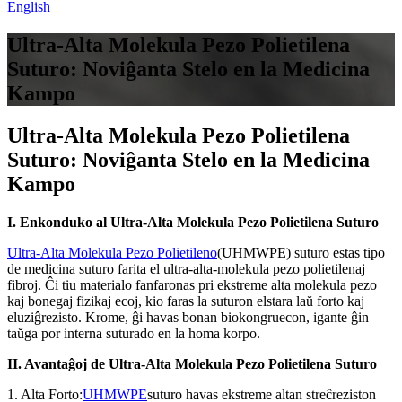
English
Ultra-Alta Molekula Pezo Polietilena
Suturo: Noviĝanta Stelo en la Medicina
Kampo
Ultra-Alta Molekula Pezo Polietilena
Suturo: Noviĝanta Stelo en la Medicina
Kampo
I. Enkonduko al Ultra-Alta Molekula Pezo Polietilena Suturo
Ultra-Alta Molekula Pezo Polietileno
(UHMWPE) suturo estas tipo
de medicina suturo farita el ultra-alta-molekula pezo polietilenaj
fibroj. Ĉi tiu materialo fanfaronas pri ekstreme alta molekula pezo
kaj bonegaj fizikaj ecoj, kio faras la suturon elstara laŭ forto kaj
eluziĝrezisto. Krome, ĝi havas bonan biokongruecon, igante ĝin
taŭga por interna suturado en la homa korpo.
II. Avantaĝoj de Ultra-Alta Molekula Pezo Polietilena Suturo
1. Alta Forto:
UHMWPE
suturo havas ekstreme altan streĉreziston