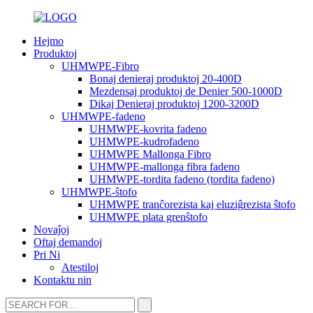
Hejmo
Produktoj
UHMWPE-Fibro
Bonaj denieraj produktoj 20-400D
Mezdensaj produktoj de Denier 500-1000D
Dikaj Denieraj produktoj 1200-3200D
UHMWPE-fadeno
UHMWPE-kovrita fadeno
UHMWPE-kudrofadeno
UHMWPE Mallonga Fibro
UHMWPE-mallonga fibra fadeno
UHMWPE-tordita fadeno (tordita fadeno)
UHMWPE-ŝtofo
UHMWPE tranĉorezista kaj eluziĝrezista ŝtofo
UHMWPE plata grenŝtofo
Novaĵoj
Oftaj demandoj
Pri Ni
Atestiloj
Kontaktu nin