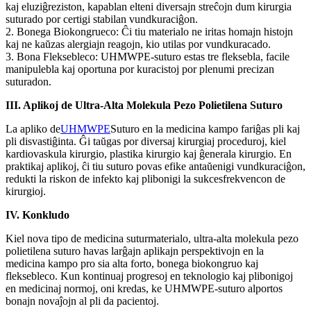
kaj eluziĝreziston, kapablan elteni diversajn streĉojn dum kirurgia
suturado por certigi stabilan vundkuraciĝon.
2. Bonega Biokongrueco: Ĉi tiu materialo ne iritas homajn histojn
kaj ne kaŭzas alergiajn reagojn, kio utilas por vundkuracado.
3. Bona Fleksebleco: UHMWPE-suturo estas tre fleksebla, facile
manipulebla kaj oportuna por kuracistoj por plenumi precizan
suturadon.
III. Aplikoj de Ultra-Alta Molekula Pezo Polietilena Suturo
La apliko de
UHMWPE
Suturo en la medicina kampo fariĝas pli kaj
pli disvastiĝinta. Ĝi taŭgas por diversaj kirurgiaj proceduroj, kiel
kardiovaskula kirurgio, plastika kirurgio kaj ĝenerala kirurgio. En
praktikaj aplikoj, ĉi tiu suturo povas efike antaŭenigi vundkuraciĝon,
redukti la riskon de infekto kaj plibonigi la sukcesfrekvencon de
kirurgioj.
IV. Konkludo
Kiel nova tipo de medicina suturmaterialo, ultra-alta molekula pezo
polietilena suturo havas larĝajn aplikajn perspektivojn en la
medicina kampo pro sia alta forto, bonega biokongruo kaj
fleksebleco. Kun kontinuaj progresoj en teknologio kaj plibonigoj
en medicinaj normoj, oni kredas, ke UHMWPE-suturo alportos
bonajn novaĵojn al pli da pacientoj.