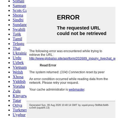
Somali
Samoan
Scots Gaelic
Shona
Sindhi
Sundanese
Swahili
Tajik
Tamil
Telugu
Thai
Ukrainian
Urdu
Uzbek
Vietnamese
Welsh
Xhosa
Yiddish
Yoruba
Zulu
Kinyarwanda
Tatar
Oriya
Turkmen
Uyghur