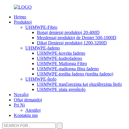
Hejmo
Produktoj
UHMWPE-Fibro
Bonaj denieraj produktoj 20-400D
Mezdensaj produktoj de Denier 500-1000D
Dikaj Denieraj produktoj 1200-3200D
UHMWPE-fadeno
UHMWPE-kovrita fadeno
UHMWPE-kudrofadeno
UHMWPE Mallonga Fibro
UHMWPE-mallonga fibra fadeno
UHMWPE-tordita fadeno (tordita fadeno)
UHMWPE-ŝtofo
UHMWPE tranĉorezista kaj eluziĝrezista ŝtofo
UHMWPE plata grenŝtofo
Novaĵoj
Oftaj demandoj
Pri Ni
Atestiloj
Kontaktu nin