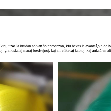
duktoj, uzas la krudan solvan ŝpinprocezon, kiu havas la avantaĝojn de he
oj, grandskalaj maraj bredsejnoj, kaj alt-efikecaj kabloj, kaj ankaŭ en al