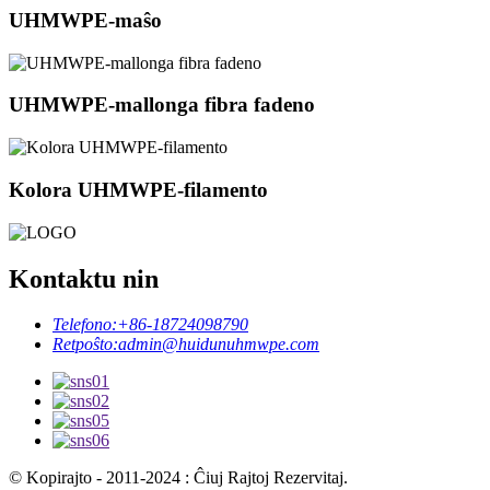
UHMWPE-maŝo
UHMWPE-mallonga fibra fadeno
Kolora UHMWPE-filamento
Kontaktu nin
Telefono:
+86-18724098790
Retpoŝto:
admin@huidunuhmwpe.com
© Kopirajto - 2011-2024 : Ĉiuj Rajtoj Rezervitaj.