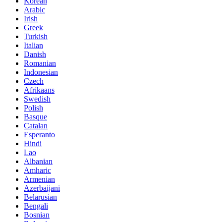
Korean
Arabic
Irish
Greek
Turkish
Italian
Danish
Romanian
Indonesian
Czech
Afrikaans
Swedish
Polish
Basque
Catalan
Esperanto
Hindi
Lao
Albanian
Amharic
Armenian
Azerbaijani
Belarusian
Bengali
Bosnian