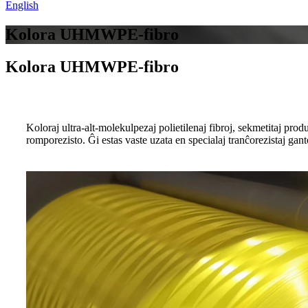
English
Kolora UHMWPE-fibro
Kolora UHMWPE-fibro
Koloraj ultra-alt-molekulpezaj polietilenaj fibroj, sekmetitaj pro
romporezisto. Ĝi estas vaste uzata en specialaj tranĉorezistaj gant